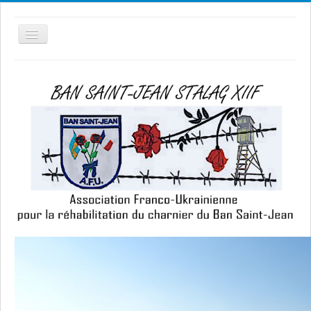
Historique
Accueil
Contact
Situation
géographique
Présentation
AFU
Comité
Composition du comité
Réunions du comité
2021 à 2022
2016 à 2018
2025
Ass. Générales
29 mars 2025 Assemblée générale extraordinaire
Activités
2015
2016
2017
2018
2019
2021 A AUJOURD'HUI
Prisonniers