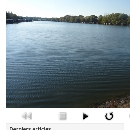
Photos
Documents
Livres & vidéos
Convention
Video
Articles de presse
Bibliographie
Derniers articles