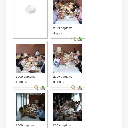
Prisonniers
Photos
Documents
Livres & vidéos
Convention
Video
Articles de presse
2009 bapteme
Bibliographie
drapeau
2009 bapteme
2009 bapteme
drapeau
drapeau
2009 bapteme
2009 bapteme