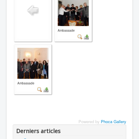
Prisonniers
Photos
Documents
Livres & vidéos
Convention
Video
Articles de presse
Ambassade
Bibliographie
Ambassade
Powered by
Phoca Gallery
Derniers articles